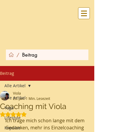
Beitrag
/
Beitrag
Alle Artikel
Viola
Alle Artikel
23. Jan.
1 Min. Lesezeit
Coaching mit Viola
Yoga
Mit NaN von 5 Sternen bewertet.
Lifestyle
Ich trage mich schon lange mit dem 
Gedanken, mehr ins Einzelcoaching 
Impulse