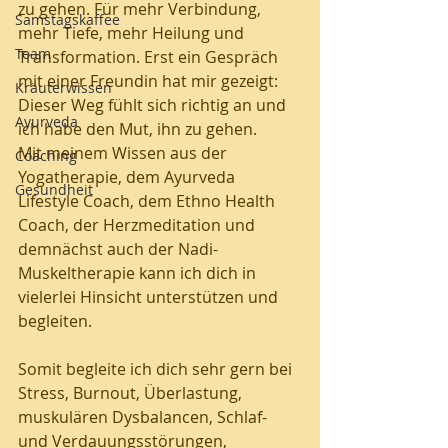
zu gehen. Für mehr Verbindung, 
Samstagskaffee
mehr Tiefe, mehr Heilung und 
Team
Transformation. Erst ein Gespräch 
mit einer Freundin hat mir gezeigt: 
Kräuterwissen
Dieser Weg fühlt sich richtig an und 
Ayurveda
ich habe den Mut, ihn zu gehen.
Mit meinem Wissen aus der 
Coaching
Yogatherapie, dem Ayurveda 
Gesundheit
Lifestyle Coach, dem Ethno Health 
Coach, der Herzmeditation und 
demnächst auch der Nadi-
Muskeltherapie kann ich dich in 
vielerlei Hinsicht unterstützen und 
begleiten.
Somit begleite ich dich sehr gern bei 
Stress, Burnout, Überlastung, 
muskulären Dysbalancen, Schlaf- 
und Verdauungsstörungen, 