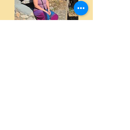
​Impressum
Datenschutzrichtlinien
​© 2016 by Viola Rudloff. Proudly
created with
Wix.com